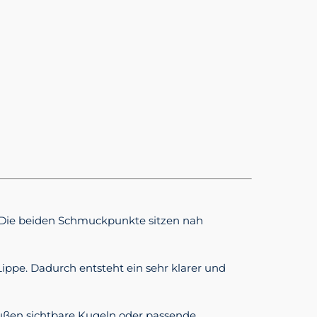
n. Die beiden Schmuckpunkte sitzen nah
 Lippe. Dadurch entsteht ein sehr klarer und
außen sichtbare Kugeln oder passende