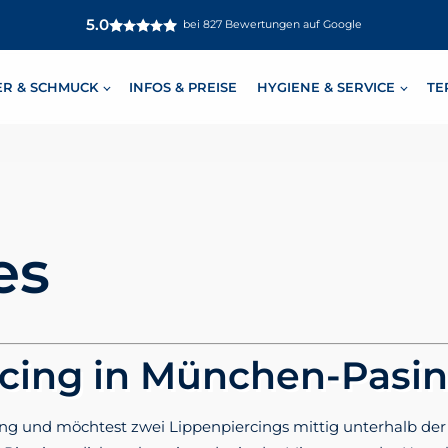
5.0
bei 827 Bewertungen auf Google
ER & SCHMUCK
INFOS & PREISE
HYGIENE & SERVICE
TE
es
rcing in München-Pasi
ercing und möchtest zwei Lippenpiercings mittig unterhalb de