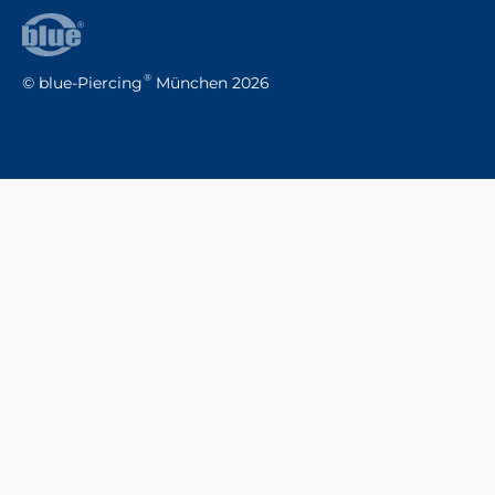
©
blue-Piercing
München
2026