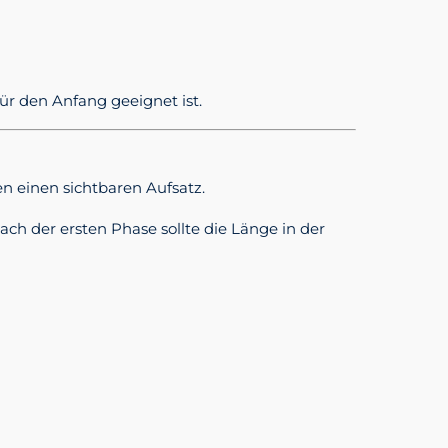
ür den Anfang geeignet ist.
n einen sichtbaren Aufsatz.
h der ersten Phase sollte die Länge in der