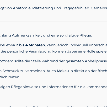
ängt von Anatomie, Platzierung und Tragegefühl ab. Gemein
nfang Aufmerksamkeit und eine sorgfältige Pflege.
 bei etwa
2 bis 4 Monaten
, kann jedoch individuell untersch
e persönliche Veranlagung können dabei eine Rolle spiele
 Trotzdem sollte die Stelle während der gesamten Abheilphas
m Schmuck zu vermeiden. Auch Make-up direkt an der frischen
ich reizen.
htigen Pflegehinweise und Informationen für die kommende 