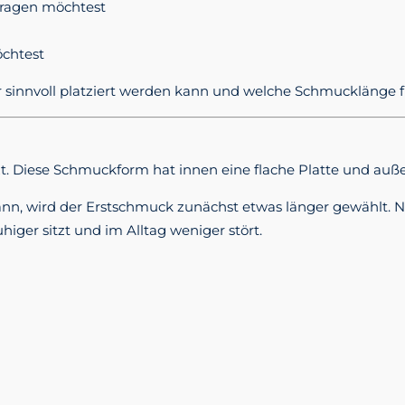
tragen möchtest
öchtest
ir sinnvoll platziert werden kann und welche Schmucklänge f
t. Diese Schmuckform hat innen eine flache Platte und auße
n, wird der Erstschmuck zunächst etwas länger gewählt. Nac
ger sitzt und im Alltag weniger stört.