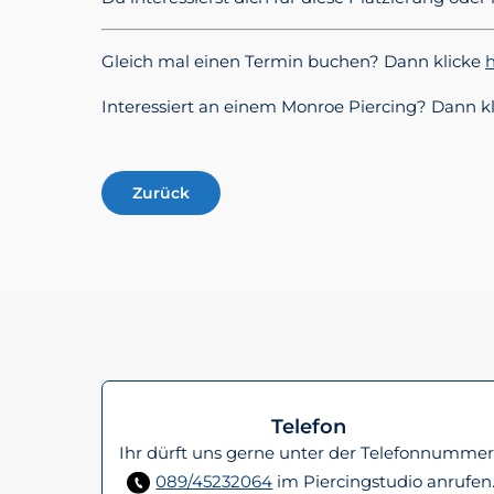
Gleich mal einen Termin buchen? Dann klicke
h
Interessiert an einem Monroe Piercing? Dann k
Zurück
Telefon
Ihr dürft uns gerne unter der Telefonnumme
089/45232064
im Piercingstudio anrufen