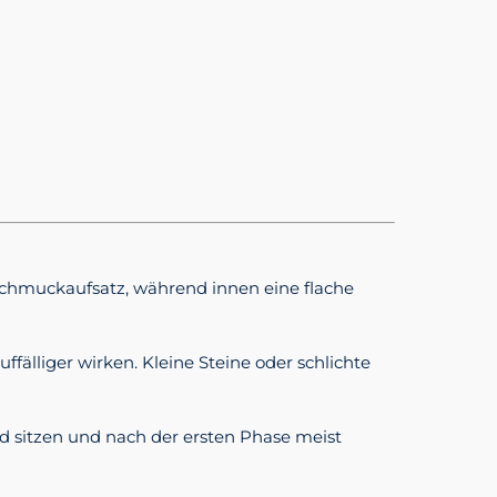
 Schmuckaufsatz, während innen eine flache
fälliger wirken. Kleine Steine oder schlichte
nd sitzen und nach der ersten Phase meist