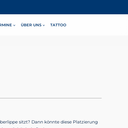
RMINE
ÜBER UNS
TATTOO
Oberlippe sitzt? Dann könnte diese Platzierung