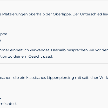
latzierungen oberhalb der Oberlippe. Der Unterschied liegt
ippe
e
 immer einheitlich verwendet. Deshalb besprechen wir vor de
ion zu deinem Gesicht passt.
nschen, die ein klassisches Lippenpiercing mit seitlicher Wi
t
 möchtest