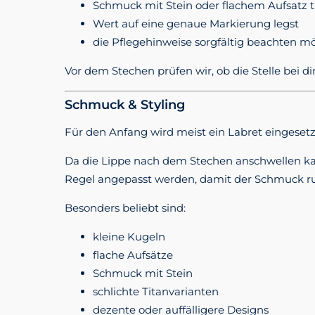
Schmuck mit Stein oder flachem Aufsatz 
Wert auf eine genaue Markierung legst
die Pflegehinweise sorgfältig beachten m
Vor dem Stechen prüfen wir, ob die Stelle bei d
Schmuck & Styling
Für den Anfang wird meist ein Labret eingesetz
Da die Lippe nach dem Stechen anschwellen kan
Regel angepasst werden, damit der Schmuck ruhi
Besonders beliebt sind:
kleine Kugeln
flache Aufsätze
Schmuck mit Stein
schlichte Titanvarianten
dezente oder auffälligere Designs