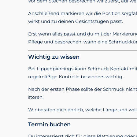
Vor dem Stechen besprechen wir zuerst, auf w
Anschließend markieren wir die Position sorgfä
wirkt und zu deinen Gesichtszügen passt.
Erst wenn alles passt und du mit der Markierun
Pflege und besprechen, wann eine Schmuckkürz
Wichtig zu wissen
Bei Lippenpiercings kann Schmuck Kontakt mi
regelmäßige Kontrolle besonders wichtig.
Nach der ersten Phase sollte der Schmuck nich
stören.
Wir beraten dich ehrlich, welche Länge und wel
Termin buchen
Du interessierst dich für diese Platzierung od