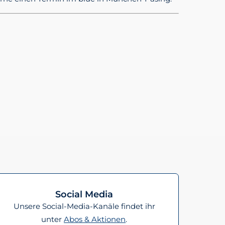
Social Media
Unsere Social-Media-Kanäle findet ihr
unter
Abos & Aktionen
.