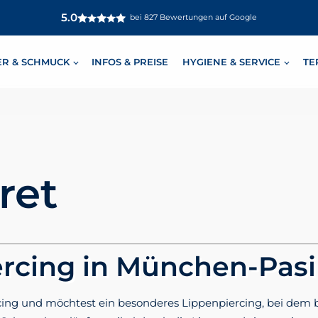
5.0
bei 827 Bewertungen auf Google
ER & SCHMUCK
INFOS & PREISE
HYGIENE & SERVICE
TE
ret
iercing in München-Pas
Piercing und möchtest ein besonderes Lippenpiercing, bei d